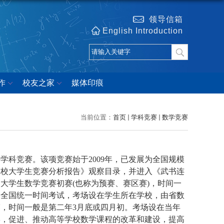
领导信箱
English Introduction
作
校友之家
媒体印痕
当前位置：
首页
学科竞赛
数学竞赛
平学科竞赛。该项竞赛始于
2009
年，已发展为全国规模
高校大学生竞赛分析报告》观察目录，并进入《武书连
国大学生数学竞赛初赛
(
也称为预赛、赛区赛
)
，时间一
、全国统一时间考试，考场设在学生所在学校，由省数
赛，时间一般是第二年
3
月底或四月初。考场设在当年
学，促进、推动高等学校数学课程的改革和建设，提高