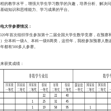
课程的教学水平，增强大学生学习数学的兴趣，培养分析、解决
示基础知识和思维能力、学习成果的平台。
邮电大学参赛情况：
020
年首次组织学生参加第十二届全国大学生数学竞赛，在预赛
区）分本科一级
A
、本科一级
B
两类，这些年，我校参加预赛人数
两年都有
500
多人参赛。
以来获奖成绩：