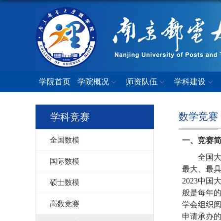
学院首页
学院概况
师资队伍
学科建设
数学竞赛
学科竞赛
全国数模
一、竞赛
全国
国际数模
最大、最
2023
中国
硕士数模
般是每年
高数竞赛
学会组织
申请承办