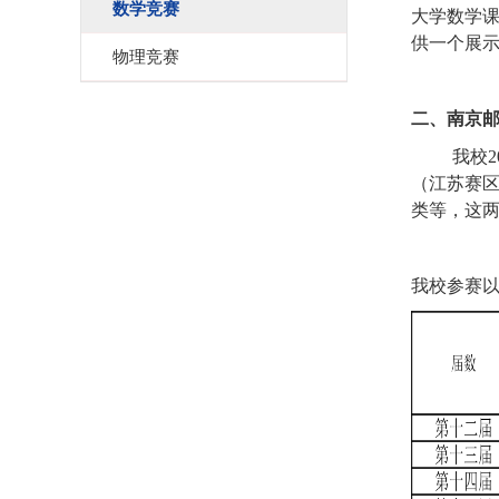
数学竞赛
大学数学
供一个展
物理竞赛
二、南京
我校
2
（江苏赛
类等，这
我校参赛