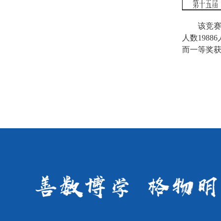
该竞
人数
19886
而一等奖