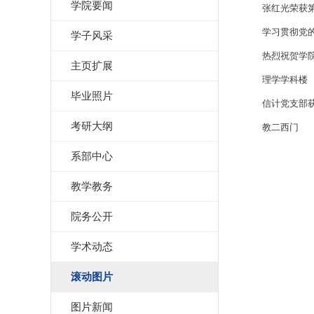
学院要闻
张红光荣获
学习贯彻党
学子风采
热烈祝贺学院
主页扩展
理学学科楼
毕业照片
信计党支部
考研大纲
教二西门
系部中心
教学教务
院务公开
学术动态
滚动图片
图片新闻