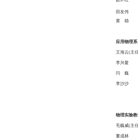
田友伟
黄 稳
应用物理系
王海云(主任
李兴鳌
闫 巍
李沙沙
物理实验教
毛巍威(主任
董成林