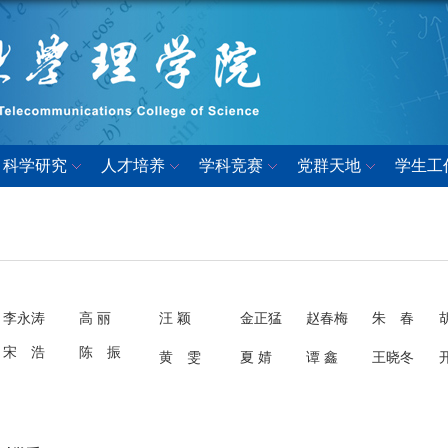
科学研究
人才培养
学科竞赛
党群天地
学生工
李永涛
高 丽
汪 颖
金正猛
赵春梅
朱 春
宋 浩
陈 振
黄 雯
夏 婧
谭 鑫
王晓冬