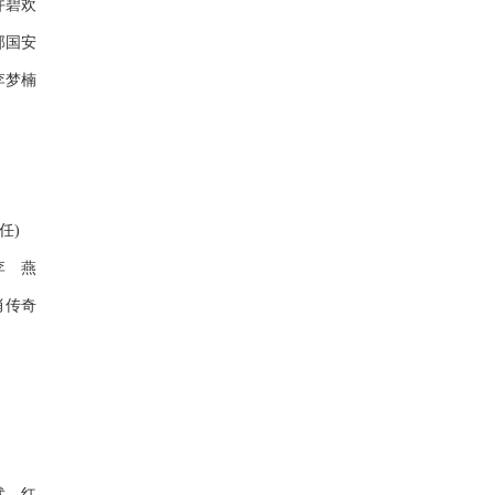
许碧欢
郭国安
李梦楠
任)
李 燕
肖传奇
武 红