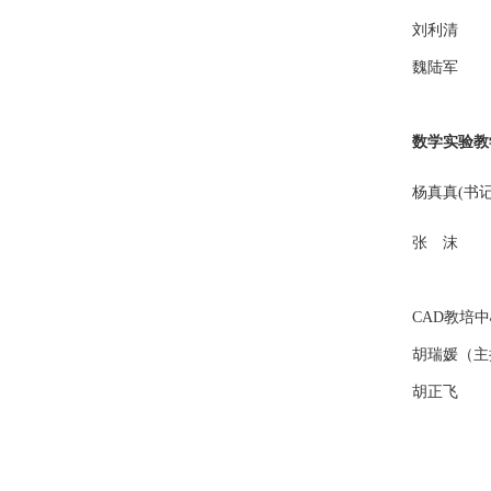
刘利清
魏陆军
数学实验教
杨真真(书
张 沫
CAD教培
胡瑞媛（主
胡正飞