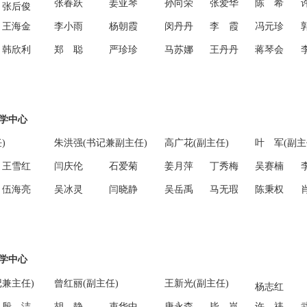
张春跃
姜亚琴
孙向荣
张爱华
陈 希
张后俊
王海金
李小雨
杨朝霞
闵丹丹
李 霞
冯元珍
韩欣利
郑 聪
严珍珍
马苏娜
王丹丹
蒋琴会
学中心
)
朱洪强(书记兼副主任)
高广花(副主任)
叶 军(副主
王雪红
闫庆伦
石爱菊
姜月萍
丁秀梅
吴赛楠
伍海亮
吴冰灵
闫晓静
吴岳禹
马无瑕
陈秉权
学中心
记兼主任)
曾红丽
(副主任)
王新光
(副主任)
杨志红
殷 洁
胡 静
束华中
唐永森
毕 岚
许 祎