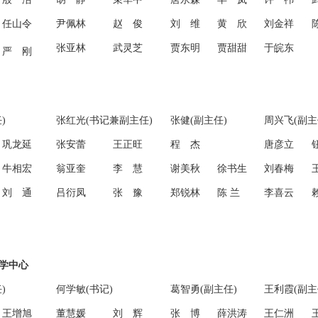
任山令
尹佩林
赵 俊
刘 维
黄 欣
刘金祥
张亚林
武灵芝
贾东明
贾甜甜
于皖东
严 刚
)
张红光(书记兼副主任)
张健(副主任)
周兴飞(副主
巩龙延
张安蕾
王正旺
程 杰
唐彦立
牛相宏
翁亚奎
李 慧
谢美秋
徐书生
刘春梅
刘 通
吕衍凤
张 豫
郑锐林
陈 兰
李喜云
学中心
)
何学敏(书记)
葛智勇(副主任)
王利霞(副主
王增旭
董慧媛
刘 辉
张 博
薛洪涛
王仁洲