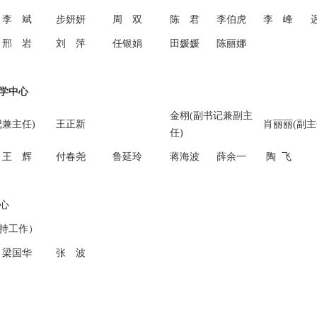
李 斌
步妍妍
周 双
陈 君
李伯虎
李 峰
邢 岩
刘 萍
任银娟
田媛媛
陈丽娜
学中心
金栩(副书记兼副主
记兼主任)
王正新
肖丽丽(副主
任)
王 辉
付春尧
鲁延玲
蒋海波
薛余一
陶 飞
中心
持工作）
梁国华
张 波