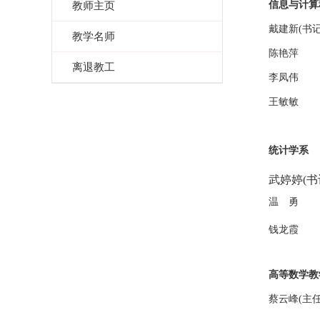
教师主页
信息与计算
戴建新(书
教学名师
陈艳萍
离退教工
李凤伟
王敏敏
统计学系
武婷婷(书
温 勇
钱龙霞
高等数学教
蔡云峰(主任