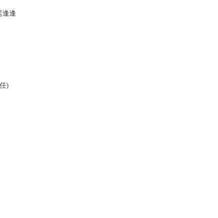
迟逢逢
任)