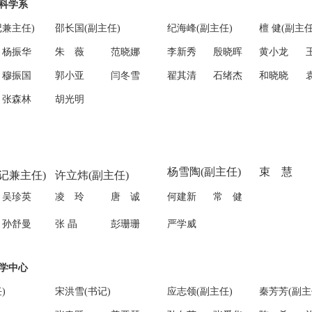
科学系
记兼主任)
邵长国(副主任)
纪海峰(副主任)
檀 健(副主任
杨振华
朱 薇
范晓娜
李新秀
殷晓晖
黄小龙
穆振国
郭小亚
闫冬雪
翟其清
石绪杰
和晓晓
张森林
胡光明
杨雪陶(副主任)
束 慧
记兼主任)
许立炜(副主任)
吴珍英
凌 玲
唐 诚
何建新
常 健
孙舒曼
张 晶
彭珊珊
严学威
学中心
)
宋洪雪(书记)
应志领(副主任)
秦芳芳(副主