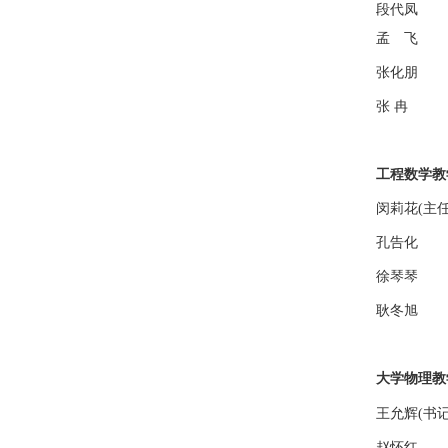
段代凤
孟 飞
张化朋
张 冉
工程数学教
闵莉花(主任
孔告化
徐琴琴
耿冬旭
大学物理教
王允辉(书
赵怀红