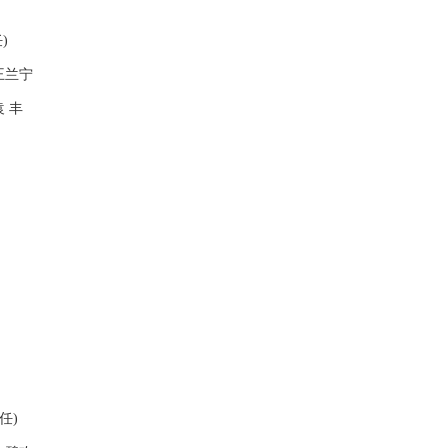
)
王兰宁
袁 丰
任)