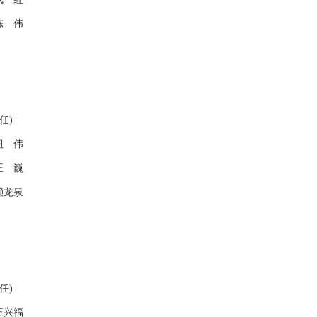
陈 伟
任)
钮 伟
王 巍
赖龙泉
任)
王兴福