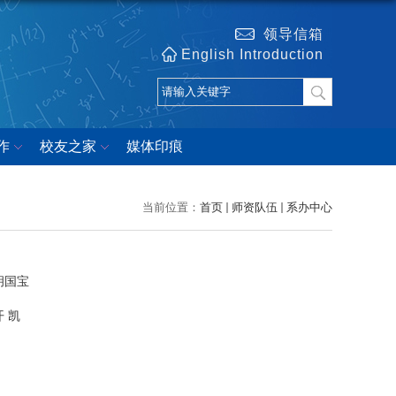
领导信箱
English Introduction
作
校友之家
媒体印痕
当前位置：
首页
师资队伍
系办中心
胡国宝
开 凯