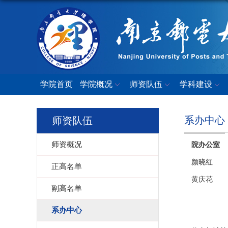
学院首页
学院概况
师资队伍
学科建设
系办中心
师资队伍
师资概况
院办公室
颜晓红
正高名单
黄庆花
副高名单
系办中心