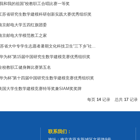
9月“我和我的祖国”校教职工合唱比赛一等奖
7月江苏省研究生数学建模科研创新实践大赛优秀组织奖
5月南京邮电大学五四红旗团委
5月南京邮电大学模范教工之家
月江苏省大中专学生志愿者暑期文化科技卫生“三下乡”社...
2月“华为杯”第15届中国研究生数学建模竞赛优秀组织奖
0月全校教职工健身舞比赛第五名
2月“华为杯”第十四届中国研究生数学建模竞赛优秀组织奖
4月美国大学生数学建模竞赛特等奖兼SIAM奖奖牌
每页
14
记录
总共
17
记录
联系我们：
地址：南京市亚东新城区文苑路9号