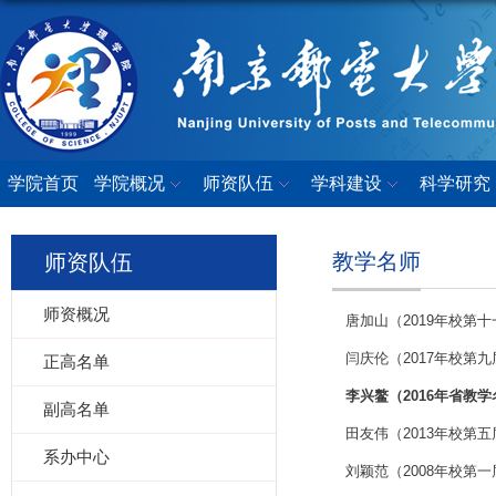
学院首页
学院概况
师资队伍
学科建设
科学研究
教学名师
师资队伍
师资概况
唐加山（2019年校第
闫庆伦（2017年校第
正高名单
李兴鳌（2016年省教
副高名单
田友伟（2013年校第
系办中心
刘颖范（2008年校第