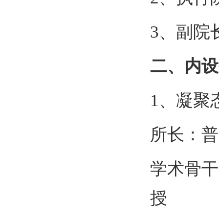
3
、副院
二、内设
1
、凝聚
所长：普
学术骨干
授