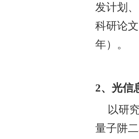
发计划
、
科研论文
年）。
2
、光信
以研
量子阱二