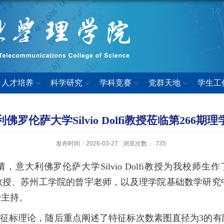
人才培养
科学研究
学科竞赛
党群天地
学生工
佛罗伦萨大学Silvio Dolfi教授莅临第266期
发布时间：2026-03-27
浏览次数：
735
萨大学Silvio Dolfi教授为我校师生作了题为“Finite Gr
学的缪龙教授、苏州工学院的曾宇老师，以及理学院基础数学研
授主持。
有限群的特征标理论，随后重点阐述了特征标次数素图直径为