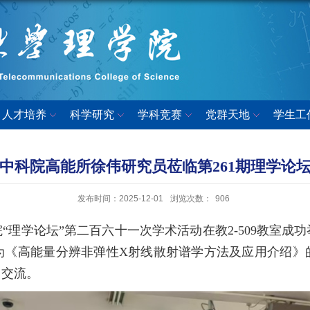
人才培养
科学研究
学科竞赛
党群天地
学生工
中科院高能所徐伟研究员莅临第261期理学论
发布时间：2025-12-01
浏览次数：
906
学院“理学论坛”第二百六十一次学术活动在教2-509教
为《高能量分辨非弹性X射线散射谱学方法及应用介绍》
习交流。