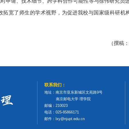
机时申请、技术细节、跨学科合作可能性等与徐伟研究员
效拓宽了师生的学术视野，为促进我校与国家级科研机
（撰稿：
联系我们：
地址：南京市亚东新城区文苑路9号
南京邮电大学 理学院
邮编：210023
电话：025-85866171
邮件：lxy@njupt.edu.cn