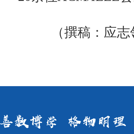
（撰稿：应志